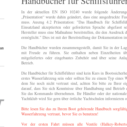
Handbücher für Schiffsführe
In der aktuellen EN ISO 10240 wurde folgende Änderung
„Präsentation“ wurde dahin geändert, dass eine ausgedruckte Fas
muss. Auszug 4
.2 Präsentation: "Das Handbuch für Schiffsf
Einsatzland akzeptierten oder geforderten Sprache abgefasst 
Hersteller muss eine Maßnahme bereitstellen, die den Ausdruck 
ermöglicht." Dies ist mit der Bereitstellung der Dokumentation
Die Handbücher wurden zusammengestellt, damit Sie in der Lage
 an
mit Freude zu führen. Sie enthalten neben Einzelheiten üb
mitgeliefertes oder eingebautes Zubehör und über seine Anl
Betrieb.
Die Handbücher für Schiffsführer sind kein Kurs in Bootssicherhe
erstes Wasserfahrzeug sein oder sollten Sie zu einem Typ eines 
dem Sie noch nicht vertraut sind, achten Sie bitte zu Ihrer e
darauf, dass Sie sich Kenntnisse über Handhabung und Betrieb 
Sie das Kommando übernehmen. Ihr Händler oder der nationale
Yachtklub wird Sie gern über örtliche Yachtschulen informieren 
Bitte lesen Sie das zu Ihrem Boot gehörende Handbuch sorgfält
Wasserfahrzeug vertraut, bevor Sie es benutzen!
Vor der ersten Fahrt müssen alle Ventile (Halkey-Roberts-