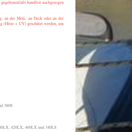
d gegebenenfalls handfest nachgezogen
g, an der Mole, an Deck oder an der
ng (Hitze + UV) geschützt werden, um
.
nd 380S
380LX, 420LX, 460LX und 340LS