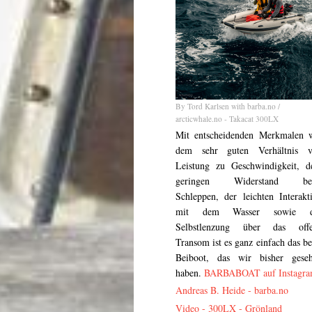
By Tord Karlsen with barba.no /
arcticwhale.no - Takacat 300LX
Mit entscheidenden Merkmalen 
dem sehr guten Verhältnis 
Leistung zu Geschwindigkeit, 
geringen Widerstand be
Schleppen, der leichten Interakt
mit dem Wasser sowie d
Selbstlenzung über das off
Transom ist es ganz einfach das be
Beiboot, das wir bisher gese
haben.
BARBABOAT auf Instagr
Andreas B. Heide -
barba.no
Video - 300LX - Grönland