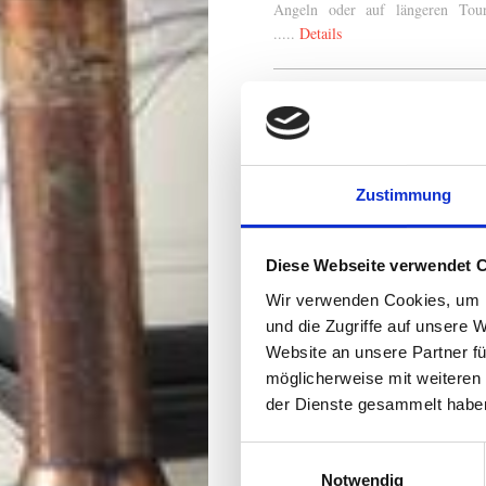
Angeln oder auf längeren Tou
.....
Details
Takayak-395
Zustimmung
Diese Webseite verwendet 
Das neue Katamaran-Kajak
Takay
Wir verwenden Cookies, um I
395
besticht durch seine besond
Kippsicherheit, das offe
und die Zugriffe auf unsere 
Katamaran-Design m
Website an unsere Partner fü
unmittelbarem Wasserablauf 
möglicherweise mit weiteren
einfaches Ein- und Aussteigen 
der Dienste gesammelt habe
alle MitfahrerInnen. Der 10
Hochdruckboden garantiert h
Einwilligungsauswahl
Lagestabilität und mit sei
Notwendig