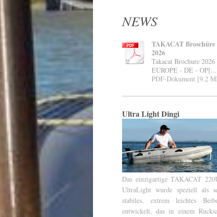
NEWS
TAKACAT Broschüre
2026
Takacat Brochure 2026 
EUROPE - DE - OP[...
PDF-Dokument [9.2 M
Ultra Light Dingi
Das einzigartige TAKACAT 22
UltraLight wurde speziell als s
stabiles, extrem leichtes Beib
entwickelt, das in einem Rucks