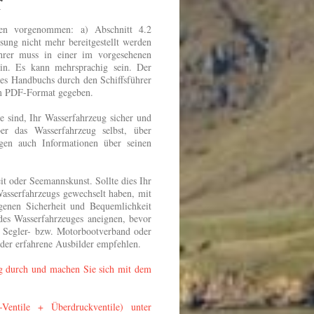
r
en vorgenommen: a) Abschnitt 4.2
sung nicht mehr bereitgestellt werden
ührer muss in einer im vorgesehenen
sein. Es kann mehrsprachig sein. Der
des Handbuchs durch den Schiffsführer
 im PDF-Format gegeben.
 sind, Ihr Wasserfahrzeug sicher und
er das Wasserfahrzeug selbst, über
agen auch Informationen über seinen
it oder Seemannskunst. Sollte dies Ihr
Wasserfahrzeugs gewechselt haben, mit
igenen Sicherheit und Bequemlichkeit
des Wasserfahrzeuges aneignen, bevor
 Segler- bzw. Motorbootverband oder
oder erfahrene Ausbilder empfehlen.
ig durch und machen Sie sich mit dem
Ventile + Überdruckventile) unter