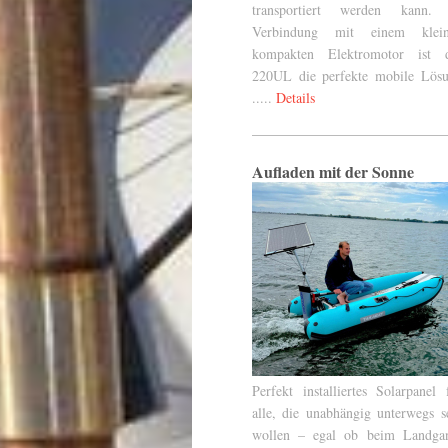
transportiert werden kann.
Verbindung mit einem klein
kompakten Elektromotor ist 
220UL die perfekte mobile Lös
.....
Details
Aufladen mit der Sonne
Perfekt installiertes Solarpanel 
alle, die unabhängig unterwegs s
wollen – egal ob beim Landga