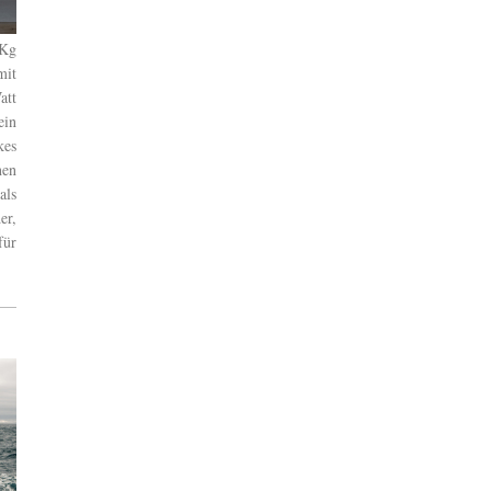
3Kg
it
att
ein
es
nen
als
r,
für