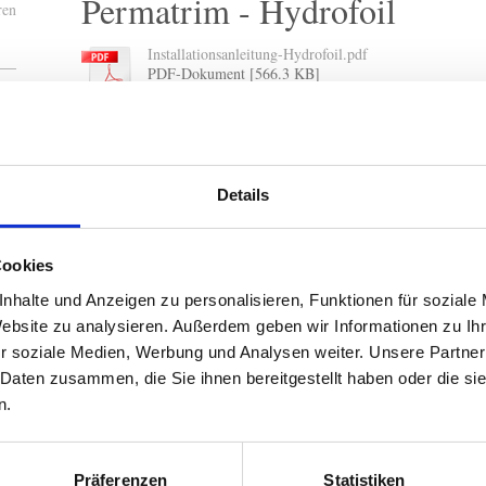
Permatrim - Hydrofoil
ren
Installationsanleitung-Hydrofoil.pdf
PDF-Dokument [566.3 KB]
PVC-1K-Notfallkleber
PVC-Notfallkleber - Anwendung-726.pdf
Details
PDF-Dokument [141.8 KB]
TPU-2K-Werkstattkleber
Cookies
ak-
nhalte und Anzeigen zu personalisieren, Funktionen für soziale
ere
Kleben mit TPU-Kleber_49.pdf
ne
Website zu analysieren. Außerdem geben wir Informationen zu I
PDF-Dokument [568.4 KB]
it
r soziale Medien, Werbung und Analysen weiter. Unsere Partner
und
 Daten zusammen, die Sie ihnen bereitgestellt haben oder die s
für
n.
PSI
ohe
Remigo ONE
ner
Präferenzen
Statistiken