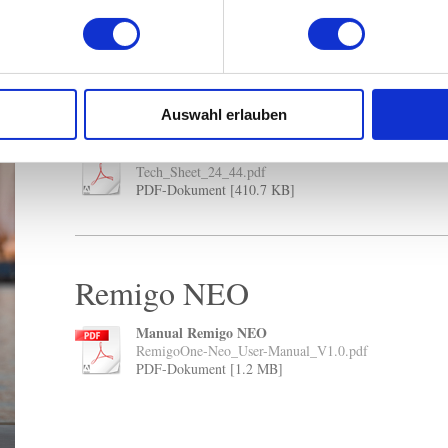
ber
Handbuch in Deutsch
ne
RemigoOne_Handbuch_24_V4.6_print_A4-Deut[...]
PDF-Dokument [2.0 MB]
Manual in English
RemigoOne_manual_24_V4.6_print_A4-44.pdf
Auswahl erlauben
PDF-Dokument [2.0 MB]
Datenblatt / Data Sheet
Tech_Sheet_24_44.pdf
PDF-Dokument [410.7 KB]
Remigo NEO
Manual Remigo NEO
RemigoOne-Neo_User-Manual_V1.0.pdf
PDF-Dokument [1.2 MB]