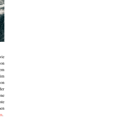
wie
von
dem
im
ion
er
ene
ste
hen
am
.