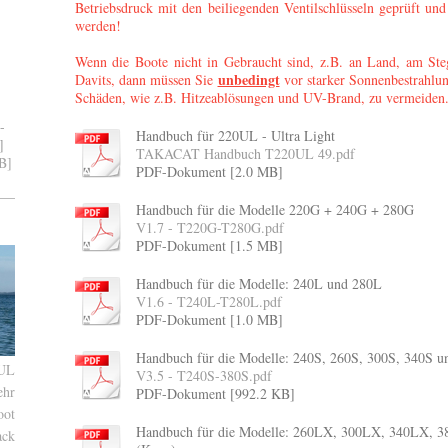
Betriebsdruck mit den beiliegenden Ventilschlüsseln geprüft un
werden!
Wenn die Boote nicht in Gebraucht sind, z.B. an Land, am Ste
unbedingt
Davits, dann müssen Sie
vor starker Sonnenbestrahlu
Schäden, wie z.B. Hitzeablösungen und UV-Brand, zu vermeiden
-
Handbuch für 220UL - Ultra Light
]
TAKACAT Handbuch T220UL 49.pdf
B]
PDF-Dokument [2.0 MB]
Handbuch für die Modelle 220G + 240G + 280G
V1.7 - T220G-T280G.pdf
PDF-Dokument [1.5 MB]
Handbuch für die Modelle: 240L und 280L
V1.6 - T240L-T280L.pdf
PDF-Dokument [1.0 MB]
Handbuch für die Modelle: 240S, 260S, 300S, 340S u
0UL
V3.5 - T240S-380S.pdf
ehr
PDF-Dokument [992.2 KB]
oot
Handbuch für die Modelle: 260LX, 300LX, 340LX, 
ack