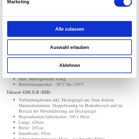
Marketing
Takacat 380LX-R (RIB)
Verbindungsboden inkl. Heckspiegel aus 3mm dickem
Marinealuminium. Doppelwandig im Bodenbereich und im
Bereich der Motorhalterung am Heckspiegel.
Alle zulassen
Bugstaukasten/Ankerkasten: 85 x 50cm
Länge: 380cm
Breite: 166cm
Auswahl erlauben
Innenbreite: 70cm
Schlauchdurchmesser: 48cm - geschweißte Nähte
(4 Druckkammern standard)
Ablehnen
Gewicht: 82Kg (1.2 TPU)
Motorisierbar bis 25PS / 18KW - Kurzschaft
Max. Motorgewicht: 65Kg
Betriebstemperatur: -30°C bis +70°C
Takacat 420LX-R (RIB)
Verbindungsboden inkl. Heckspiegel aus 3mm dickem
Marinealuminium. Doppelwandig im Bodenbereich und im
Bereich der Motorhalterung am Heckspiegel.
Bugstaukasten/Ankerkasten: 100 x 80cm
Länge: 420cm
Breite: 205cm
Innenbreite: 95cm
Schlauchdurchmesser: 55cm - geschweißte Nähte