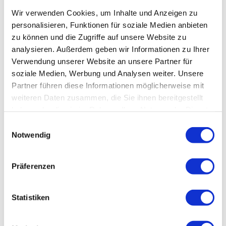
Länge: 300cm
Breite: 166cm
Wir verwenden Cookies, um Inhalte und Anzeigen zu
Innenbreite: 70cm
personalisieren, Funktionen für soziale Medien anbieten
Schlauchdurchmesser: 48cm - geschweißte Nähte
zu können und die Zugriffe auf unsere Website zu
(4 Druckkammern standard)
Gewicht: 68Kg (1.2 TPU)
analysieren. Außerdem geben wir Informationen zu Ihrer
Motorisierbar bis 15PS / 11KW - Kurzschaft
Verwendung unserer Website an unsere Partner für
Max. Motorgewicht: 60Kg
soziale Medien, Werbung und Analysen weiter. Unsere
Betriebstemperatur: -20°C bis +60°C
Partner führen diese Informationen möglicherweise mit
Takacat 340LX-R (RIB)
weiteren Daten zusammen, die Sie ihnen bereitgestellt
haben oder die sie im Rahmen Ihrer Nutzung der Dienste
Verbindungsboden inkl. Heckspiegel aus 3mm dickem
Marinealuminium. Doppelwandig im Bodenbereich und im
gesammelt haben.
Einwilligungsauswahl
Bereich der Motorhalterung am Heckspiegel.
Notwendig
Bugstaukasten/Ankerkasten: 85 x 50cm
Länge: 340cm
Breite: 166cm
Innenbreite: 70cm
Präferenzen
Schlauchdurchmesser: 48cm - geschweißte Nähte
(4 Druckkammern standard)
Gewicht: 75Kg (1.2 TPU)
Statistiken
Motorisierbar bis 20PS / 15KW - Kurzschaft
Max. Motorgewicht: 60Kg
Betriebstemperatur:
-30°C bis +70°C