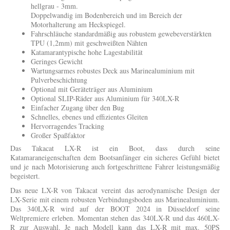
hellgrau - 3mm.
Doppelwandig im Bodenbereich und im Bereich der
Motorhalterung am Heckspiegel.
Fahrschläuche standardmäßig aus robustem gewebeverstärkten
TPU (1,2mm) mit geschweißten Nähten
Katamarantypische hohe Lagestabilität
Geringes Gewicht
Wartungsarmes robustes Deck aus Marinealuminium mit
Pulverbeschichtung
Optional mit Geräteträger aus Aluminium
Optional SLIP-Räder aus Aluminium für 340LX-R
Einfacher Zugang über den Bug
Schnelles, ebenes und effizientes Gleiten
Hervorragendes Tracking
Großer Spaßfaktor
Das Takacat LX-R ist ein Boot, dass durch seine
Katamaraneigenschaften dem Bootsanfänger ein sicheres Gefühl bietet
und je nach Motorisierung auch fortgeschrittene Fahrer leistungsmäßig
begeistert.
Das neue LX-R von Takacat vereint das aerodynamische Design der
LX-Serie mit einem robusten Verbindungsboden aus Marinealuminium.
Das 340LX-R wird auf der BOOT 2024 in Düsseldorf seine
Weltpremiere erleben. Momentan stehen das 340LX-R und das 460LX-
R zur Auswahl. Je nach Modell kann das LX-R mit max. 50PS