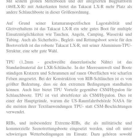
Mit seinem großen Mittelboden und der integrierten Bugplattform
(460LX-R) mit Ankerkasten bietet das Takacat LX-R mehr Platz als
andere Schlauchboote in dieser Größenordnung.
Auf Grund seiner katamaranspezifischen Lagestabilität und
Gleitverhaltens ist das Takacat LX-R ein sehr gutes Boot für multiple
Einsatzmöglichkeiten wie Tauchen, Angeln, Camping, Wasserski und
Tubing.
Auch als Sicherheits-, Begleit- und Rettungsboot sowie für den
Bootsverleih ist das robuste Takacat LX-R, mit seiner Aluminium-TPU-
Struktur, eine sehr gute Wahl.
TPU (1,2mm - geschweißte dauerelastische Nähte) ist das
Standardmaterial der LXR-Schläuche.
In der Meeresumwelt sind Boote
ständigen Kratzern und Schrammen auf rauen Oberflächen wie scharfen
Felsen ausgesetzt. Bei der Konstruktion von RIB-Schläuchen ist es von
größter Bedeutung, dass sie den extremen Bedingungen standhalten
können. Auch hier bietet TPU Vorteile gegenüber CSM/Hypalon für
Schlauchboote. TPU ist viel abriebfester als CSM/Hypalon. Dies ist
einer der Hauptgründe, warum die US-Raumfahrtbehörde NASA für
die meisten ihrer Textilanwendungen TPU- statt CSM-Beschichtungen
verwendet.
RIBs, und insbesondere Extreme-RIBs, die als militärische und
kommerzielle Seenotrettungsboote eingesetzt werden, sind oft unter
schwierigen Wetterbedingungen im Einsatz. Dazu gehören sowohl