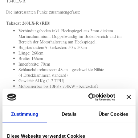
T340LX-R.
Die interessanten Punke zusammengefasst:
Takacat 260LX-R (RIB)
Verbindungsboden inkl. Heckspiegel aus 3mm dickem
Marinealuminium. Doppelwandig im Bodenbereich und im
Bereich der Motorhalterung am Heckspiegel.
Bugstaukasten/Ankerkasten: 50 x 50cm
Länge: 260cm
Breite: 166cm
Innenbreite: 70cm
Schlauchdurchmesser: 48cm - geschweißte Nähte
(4 Druckkammern standard)
Gewicht: 61Kg (1.2 TPU)
Motorisierbar bis 10PS / 7,4KW - Kurzschaft
Max. Motorgewicht: 60Kg
Betriebstemperatur: -20°C bis +60°C
Takacat 300LX-R (RIB)
Zustimmung
Details
Über Cookies
Verbindungsboden inkl. Heckspiegel aus 3mm dickem
Marinealuminium. Doppelwandig im Bodenbereich und im
Bereich der Motorhalterung am Heckspiegel.
Bugstaukasten/Ankerkasten: 50 x 50cm
Diese Webseite verwendet Cookies