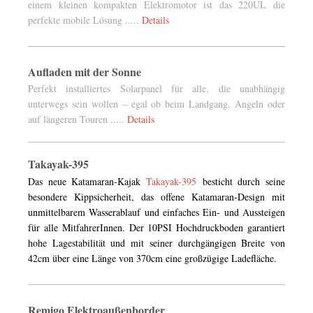
einem kleinen kompakten Elektromotor ist das 220UL die
perfekte mobile Lösung .....
Details
Aufladen mit der Sonne
Perfekt installiertes Solarpanel für alle, die unabhängig
unterwegs sein wollen – egal ob beim Landgang, Angeln oder
auf längeren Touren .....
Details
Takayak-395
Das neue Katamaran-Kajak
Takayak-395
besticht durch seine
besondere Kippsicherheit, das offene Katamaran-Design mit
unmittelbarem Wasserablauf und einfaches Ein- und Aussteigen
für alle MitfahrerInnen. Der 10PSI Hochdruckboden garantiert
hohe Lagestabilität und mit seiner durchgängigen Breite von
42cm über eine Länge von 370cm eine großzügige Ladefläche.
Remigo Elektroaußenborder