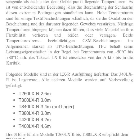
sengende als auch unter dem Gefrierpunkt liegende Temperaturen. Es
ist von entscheidender Bedeutung, dass die Beschichtung der Schläuche
diesen extremen Bedingungen standhalten kann. Hohe Temperaturen
sind für einige Textilbeschichtungen schädlich, da sie die Oxidation der
Beschichtung und des darunter liegenden Gewebes verstärken. Niedrige
Temperaturen hingegen können dazu führen, dass viele Materialien ihre
Flexibilität verlieren und reißen oder versagen. Beide
Temperaturextreme beeinträchtigen CSM-Beschichtungen im
Allgemeinen stärker als TPU-Beschichtungen. TPU behält seine
Leistungseigenschaften in der Regel bei Temperaturen von -50°C bis
+80°C, d.h. das Takacat LX-R ist einsetzbar von der Arktis bis in die
Karibik.
Folgende Modelle sind in der LX-R Ausführung lieferbar. Das 340LX-
R ist Lagerware. Alle anderen Modelle werden auf Vorbestellung
gefertigt:
T260LX-R 2.6m
T300LX-R 3.0m
T340LX-R 3.4m (auf Lager)
T380LX-R 3.8m
T420LX-R 4.2m
T460LX-R 4.6m
Breit/Höhe für die Modelle T260LX-R bis T380LX-R entspricht dem