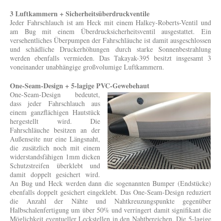
3 Luftkammern + Sicherheitsüberdruckventile
Jeder Fahrschlauch ist am Heck mit einem Halkey-Roberts-Ventil und
am Bug mit einem Überdrucksicherheitsventil ausgestattet. Ein
versehentliches Überpumpen der Fahrschläuche ist damit ausgeschlossen
und schädliche Druckerhöhungen durch starke Sonnenbestrahlung
werden ebenfalls vermieden. Das Takayak-395 besitzt insgesamt 3
voneinander unabhängige großvolumige Luftkammern.
One-Seam-Design + 5-lagige PVC-Gewebehaut
One-Seam-Design bedeutet,
dass jeder Fahrschlauch aus
einem ganzflächigen Hautstück
hergestellt wird. Die
Fahrschläuche besitzen an der
Außenseite nur eine Längsnaht,
die zusätzlich noch mit einem
widerstandsfähigen 1mm dicken
Schutzstreifen überklebt und
damit doppelt gesichert wird.
An Bug und Heck werden dann die sogenannten Bumper (Endstücke)
ebenfalls doppelt gesichert eingeklebt. Das One-Seam-Design reduziert
die Anzahl der Nähte und Nahtkreuzungspunkte gegenüber
Halbschalenfertigung um über 50% und verringert damit signifikant die
Möglichkeit eventueller Leckstellen in den Nahtbereichen. Die 5-lagige