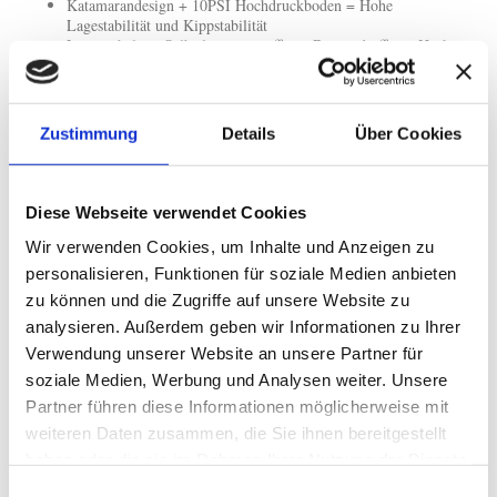
Katamarandesign + 10PSI Hochdruckboden = Hohe
Lagestabilität und Kippstabilität
Lenzverhalten: Selbstlenzung - offener Bug und offenes Heck
Luftkammern: 2 + 1 (Katamaranschläuche + Hochdruckboden)
Länge über Alles: 395 cm
Breite über Alles: 100 cm
Sitze: 2 x Kajak-Sitze (395)
Zustimmung
Details
Über Cookies
Paddel: 2 x Doppelpaddel (395)
Reparaturkit: 1 Repairbox inkl. PVC-Haut, Ventilschlüssel und
PVC-Kleber
Durchmesser Katamaranschläuche: 29 cm mit jeweils 3
Diese Webseite verwendet Cookies
seitlichen Sicherheits- und Tragegriffen
Max. Druck Katamaranschläuche: 250mbar (3.6PSI)
Wir verwenden Cookies, um Inhalte und Anzeigen zu
Überdrucksicherheitsventile: 1 Ventil pro Katamaranschlauch
personalisieren, Funktionen für soziale Medien anbieten
Aufpump-/Abpumpventile: jeweils ein Halkey-Roberts-Ventil
zu können und die Zugriffe auf unsere Website zu
pro Fahrschlauch und Hochdruckboden
Hochdruckboden Dicke: 8cm
analysieren. Außerdem geben wir Informationen zu Ihrer
Hochdruckboden max. Betriebsdruck: 689mbar (10PSI)
Verwendung unserer Website an unsere Partner für
Max. Beladung: 260 Kg (395)
soziale Medien, Werbung und Analysen weiter. Unsere
Innenlänge: 370 cm (395)
Innenbreite: 43 cm - gleichmäßig durchgehend
Partner führen diese Informationen möglicherweise mit
Bughöhe: 21 cm (unbeladen)
weiteren Daten zusammen, die Sie ihnen bereitgestellt
Heckhöhe: 18 cm (unbeladen)
haben oder die sie im Rahmen Ihrer Nutzung der Dienste
Gewicht Hochdruckboden: 5,5 Kg (395)
Gewicht Fahrschläuche: 14,5 Kg (395)
gesammelt haben.
Einwilligungsauswahl