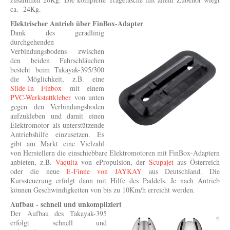
ca. 24Kg.
Elektrischer Antrieb über FinBox-Adapter
Dank des geradlinig
durchgehenden
Verbindungsbodens zwischen
den beiden Fahrschläuchen
besteht beim Takayak-395/300
die Möglichkeit, z.B. eine
Slide-In Finbox
mit einem
PVC-Werkstattkleber
von unten
gegen den Verbindungsboden
aufzukleben und damit einen
Elektromotor als unterstützende
Antriebshilfe einzusetzen. Es
gibt am Markt eine Vielzahl
von Herstellern die einschiebbare Elektromotoren mit FinBox-Adaptern
anbieten, z.B.
Vaquita
von ePropulsion, der
Scupajet
aus Österreich
oder die neue
E-Finne von JAYKAY
aus Deutschland. Die
Kurssteuerung erfolgt dann mit Hilfe des Paddels. Je nach Antrieb
können Geschwindigkeiten von bis zu 10Km/h erreicht werden.
Aufbau - schnell und unkompliziert
Der Aufbau des Takayak-395
erfolgt schnell und