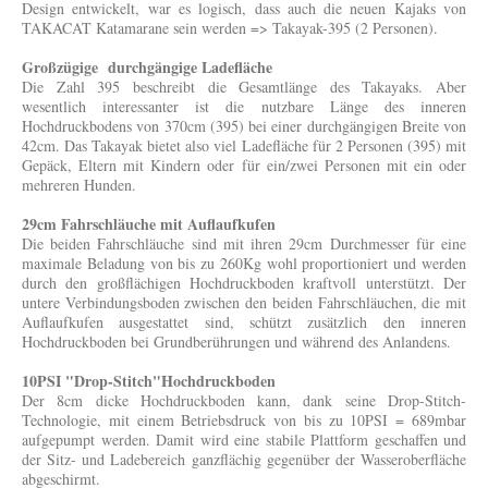
Design entwickelt, war es logisch, dass auch die neuen Kajaks von
TAKACAT Katamarane sein werden => Takayak-395 (2 Personen).
Großzügige durchgängige Ladefläche
Die Zahl 395 beschreibt die Gesamtlänge des Takayaks. Aber
wesentlich interessanter ist die nutzbare Länge des inneren
Hochdruckbodens von 370cm (395) bei einer durchgängigen Breite von
42cm. Das Takayak bietet also viel Ladefläche für 2 Personen (395) mit
Gepäck, Eltern mit Kindern oder für ein/zwei Personen mit ein oder
mehreren Hunden.
29cm Fahrschläuche mit Auflaufkufen
Die beiden Fahrschläuche sind mit ihren 29cm Durchmesser für eine
maximale Beladung von bis zu 260Kg wohl proportioniert und werden
durch den großflächigen Hochdruckboden kraftvoll unterstützt. Der
untere Verbindungsboden zwischen den beiden Fahrschläuchen, die mit
Auflaufkufen ausgestattet sind, schützt zusätzlich den inneren
Hochdruckboden bei Grundberührungen und während des Anlandens.
10PSI "Drop-Stitch"Hochdruckboden
Der 8cm dicke Hochdruckboden kann, dank seine Drop-Stitch-
Technologie, mit einem Betriebsdruck von bis zu 10PSI = 689mbar
aufgepumpt werden. Damit wird eine stabile Plattform geschaffen und
der Sitz- und Ladebereich ganzflächig gegenüber der Wasseroberfläche
abgeschirmt.