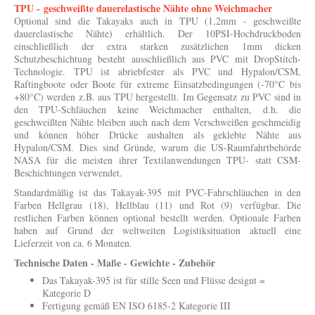
TPU - geschweißte dauerelastische Nähte ohne Weichmacher
Optional sind die Takayaks auch in TPU (1,2mm - geschweißte
dauerelastische Nähte) erhältlich. Der 10PSI-Hochdruckboden
einschließlich der extra starken zusätzlichen 1mm dicken
Schutzbeschichtung besteht ausschließlich aus PVC mit DropStitch-
Technologie. TPU ist abriebfester als PVC und Hypalon/CSM,
Raftingboote oder Boote für extreme Einsatzbedingungen (-70°C bis
+80°C) werden z.B. aus TPU hergestellt. Im Gegensatz zu PVC sind in
den TPU-Schläuchen keine Weichmacher enthalten, d.h. die
geschweißten Nähte bleiben auch nach dem Verschweißen geschmeidig
und können höher Drücke aushalten als geklebte Nähte aus
Hypalon/CSM.
Dies sind Gründe, warum die US-Raumfahrtbehörde
NASA für die meisten ihrer Textilanwendungen TPU- statt CSM-
Beschichtungen verwendet.
Standardmäßig ist das Takayak-395 mit PVC-Fahrschläuchen in den
Farben Hellgrau (18), Hellblau (11) und Rot (9) verfügbar. Die
restlichen Farben können optional bestellt werden. Optionale Farben
haben auf Grund der weltweiten Logistiksituation aktuell eine
Lieferzeit von ca. 6 Monaten.
Technische Daten - Maße - Gewichte - Zubehör
Das Takayak-395 ist für stille Seen und Flüsse designt =
Kategorie D
Fertigung gemäß EN ISO 6185-2 Kategorie III