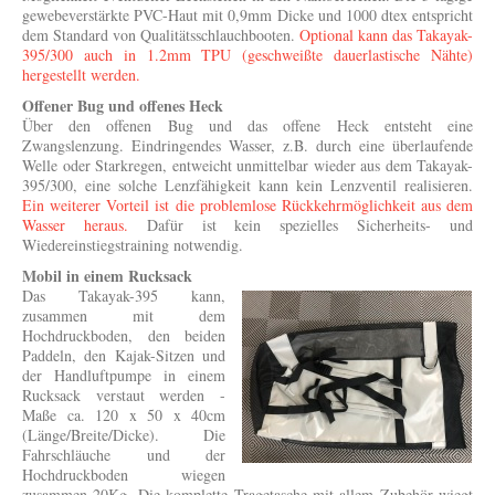
gewebeverstärkte PVC-Haut mit 0,9mm Dicke und 1000 dtex entspricht
dem Standard von Qualitätsschlauchbooten.
Optional kann das Takayak-
395/300 auch in 1.2mm TPU (geschweißte dauerlastische Nähte)
hergestellt werden.
Offener Bug und offenes Heck
Über den offenen Bug und das offene Heck entsteht eine
Zwangslenzung. Eindringendes Wasser, z.B. durch eine überlaufende
Welle oder Starkregen, entweicht unmittelbar wieder aus dem Takayak-
395/300, eine solche Lenzfähigkeit kann kein Lenzventil realisieren.
Ein weiterer Vorteil ist die problemlose Rückkehrmöglichkeit aus dem
Wasser heraus.
Dafür ist kein spezielles Sicherheits- und
Wiedereinstiegstraining notwendig.
Mobil in einem Rucksack
Das Takayak-395 kann,
zusammen mit dem
Hochdruckboden, den beiden
Paddeln, den Kajak-Sitzen und
der Handluftpumpe in einem
Rucksack verstaut werden -
Maße ca. 120 x 50 x 40cm
(Länge/Breite/Dicke). Die
Fahrschläuche und der
Hochdruckboden wiegen
zusammen 20Kg. Die komplette Tragetasche mit allem Zubehör wiegt