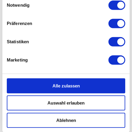
(komplett mit Verbindungsboden zwischen den Fahrschläuchen)
Notwendig
Gesamtgewicht Takayak-395: 20Kg (ohne Sitze und ohne
Paddel)
Gesamtgewicht Takayak-300: 14Kg (ohne Sitz und ohne Paddel)
Gesamtgewicht gefüllte Transporttasche: 24 Kg (395)
Präferenzen
(abhängig vom Modell der Handpumpe)
Maße Tragetasche: 120 x 40 x 30cm (Länge/Breite/Höhe)
Betriebstemperatur: -20°C bis +60°C
Statistiken
Alle Angaben sind zirka Angaben und können plus/minus 2-8%
abweichen.
Symmetrieabweichungen in der Oberflächenbeschaffenheit
(Falten, Blasen, Druckstellen, Knickstellen, Bearbeitungsspuren,
Marketing
Farbtonabweichungen) sowie in der horizontalen und vertikalen
Ausrichtung und Positionierung der einzelnen Komponenten zueinander
sind konstruktiv, physikalisch und fertigungstechnisch bedingt.
Alle zulassen
Auswahl erlauben
Ablehnen
Kontakt