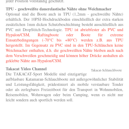
jeder Position vollständig geschützt.
TPU - geschweißte dauerelastische Nähte ohne Weichmacher
Optional sind die Boote auch in TPU (1,2mm - geschweißte Nähte)
erhältlich. Der 10PSI-Hochdruckboden einschließlich der extra starken
zusätzlichen 1mm dicken Schutzbeschichtung besteht ausschließlich aus
PVC mit DropStitch-Technologie.
TPU ist abriebfester als PVC und
Hypalon/CSM, Raftingboote oder Boote für extreme
Einsatzbedingungen (-70°C bis +80°C) werden z.B. aus TPU
hergestellt. Im Gegensatz zu PVC sind in den TPU-Schläuchen keine
Weichmacher enthalten, d.h. die geschweißten Nähte bleiben auch nach
dem Verschweißen geschmeidig und können höher Drücke aushalten als
geklebte Nähte aus Hypalon/CSM.
Takacat Yideo Channel
Takacat-Schlauchboote
Die TAKACAT-Sport Modelle sind einzigartige
aufblasbare Katamaran-Schlauchboote mit außergewöhnlicher Stabilität
und Leistungsfähigkeit, prädestiniert als mobile verstaubare Tender
oder als zerlegbares Freizeitboot für den Transport in Wohnmobilen,
Reisemobilen, Wohnwagen oder beim Camping, wenn es nicht nur
leicht sondern auch sportlich werden soll.