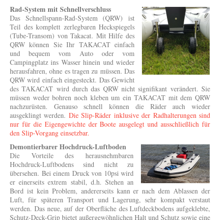
Rad-System mit Schnellverschluss
Das Schnellspann-Rad-System (QRW) ist
Teil des komplett zerlegbaren Heckspiegels
(Tube-Transom) von Takacat. Mit Hilfe des
QRW können Sie Ihr TAKACAT einfach
und bequem vom Auto oder vom
Campingplatz ins Wasser hinein und wieder
herausfahren, ohne es tragen zu müssen. Das
QRW wird einfach eingesteckt. Das Gewicht
des TAKACAT wird durch das QRW nicht signifikant verändert. Sie
müssen weder bohren noch kleben um ein TAKACAT mit dem QRW
nachzurüsten. Genauso schnell können die Räder auch wieder
ausgeklingt werden.
Die Slip-Räder inklusive der Radhalterungen sind
nur für die Eigengewichte der Boote ausgelegt und ausschließlich für
den Slip-Vorgang einsetzbar.
Demontierbarer Hochdruck-Luftboden
Die Vorteile des herausnehmbaren
Hochdruck-Luftbodens sind nicht zu
übersehen. Bei einem Druck von 10psi wird
er einerseits extrem stabil, d.h. Stehen an
Bord ist kein Problem, andererseits kann er nach dem Ablassen der
Luft, für späteren Transport und Lagerung, sehr kompakt verstaut
werden. Das neue, auf der Oberfläche des Luftdeckbodens aufgeklebte,
Schutz-Deck-Grip bietet außergewöhnlichen Halt und Schutz sowie eine