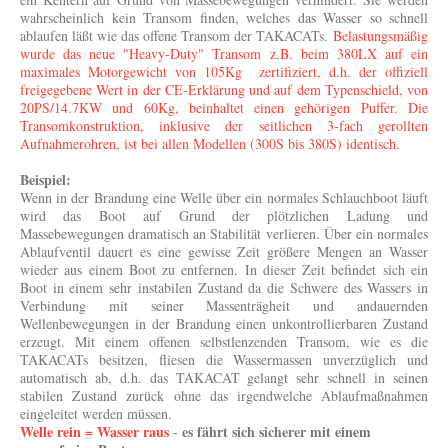
wahrscheinlich kein Transom finden, welches das Wasser so schnell
ablaufen läßt wie das offene Transom der TAKACATs.
Belastungsmäßig
wurde das neue "Heavy-Duty" Transom z.B. beim 380LX auf ein
maximales Motorgewicht von 105Kg zertifiziert, d.h. der offiziell
freigegebene Wert in der CE-Erklärung und auf dem Typenschield, von
20PS/14.7KW und 60Kg, beinhaltet einen gehörigen Puffer. Die
Transomkonstruktion, inklusive der seitlichen 3-fach gerollten
Aufnahmerohren, ist bei allen Modellen (300S bis 380S) identisch.
Beispiel:
Wenn in der Brandung eine Welle über ein normales Schlauchboot läuft
wird das Boot auf Grund der plötzlichen Ladung und
Massebewegungen dramatisch an Stabilität verlieren. Über ein normales
Ablaufventil dauert es eine gewisse Zeit größere Mengen an Wasser
wieder aus einem Boot zu entfernen. In dieser Zeit befindet sich ein
Boot in einem sehr instabilen Zustand da die Schwere des Wassers in
Verbindung mit seiner Massenträgheit und andauernden
Wellenbewegungen in der Brandung einen unkontrollierbaren Zustand
erzeugt. Mit einem offenen selbstlenzenden Transom, wie es die
TAKACATs besitzen, fliesen die Wassermassen unverzüglich und
automatisch ab, d.h. das TAKACAT gelangt sehr schnell in seinen
stabilen Zustand zurück ohne das irgendwelche Ablaufmaßnahmen
eingeleitet werden müssen.
Welle rein = Wasser raus
es fährt sich sicherer mit einem
-