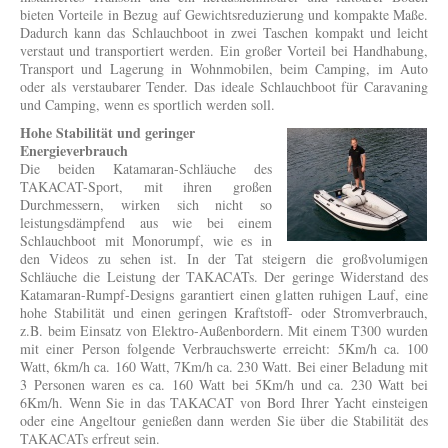
bieten Vorteile in Bezug auf Gewichtsreduzierung und kompakte Maße.
Dadurch kann das Schlauchboot in zwei Taschen kompakt und leicht
verstaut und transportiert werden. Ein großer Vorteil bei Handhabung,
Transport und Lagerung in Wohnmobilen, beim Camping, im Auto
oder als verstaubarer Tender. Das ideale Schlauchboot für Caravaning
und Camping, wenn es sportlich werden soll.
Hohe Stabilität und geringer
Energieverbrauch
Die beiden Katamaran-Schläuche des
TAKACAT-Sport, mit ihren großen
Durchmessern, wirken sich nicht so
leistungsdämpfend aus wie bei einem
Schlauchboot mit Monorumpf, wie es in
den Videos zu sehen ist. In der Tat steigern die großvolumigen
Schläuche die Leistung der TAKACATs. Der geringe Widerstand des
Katamaran-Rumpf-Designs garantiert einen glatten ruhigen Lauf, eine
hohe Stabilität und einen geringen Kraftstoff- oder Stromverbrauch,
z.B. beim Einsatz von Elektro-Außenbordern. Mit einem T300 wurden
mit einer Person folgende Verbrauchswerte erreicht: 5Km/h ca. 100
Watt, 6km/h ca. 160 Watt, 7Km/h ca. 230 Watt. Bei einer Beladung mit
3 Personen waren es ca. 160 Watt bei 5Km/h und ca. 230 Watt bei
6Km/h. Wenn Sie in das TAKACAT von Bord Ihrer Yacht einsteigen
oder eine Angeltour genießen dann werden Sie über die Stabilität des
TAKACATs erfreut sein.