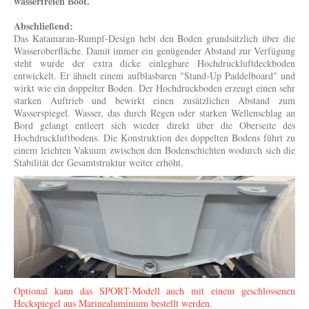
wasserfreien Boot.
Abschließend:
Das Katamaran-Rumpf-Design hebt den Boden grundsätzlich über die
Wasseroberfläche. Damit immer ein genügender Abstand zur Verfügung
steht wurde der extra dicke einlegbare Hochdruckluftdeckboden
entwickelt. Er ähnelt einem aufblasbaren "Stand-Up Paddelboard" und
wirkt wie ein doppelter Boden. Der Hochdruckboden erzeugt einen sehr
starken Auftrieb und bewirkt einen zusätzlichen Abstand zum
Wasserspiegel. Wasser, das durch Regen oder starken Wellenschlag an
Bord gelangt entleert sich wieder direkt über die Oberseite des
Hochdruckluftbodens. Die Konstruktion des doppelten Bodens führt zu
einem leichten Vakuum zwischen den Bodenschichten wodurch sich die
Stabilität der Gesamtstruktur weiter erhöht.
Optional kann das SPORT-Modell auch mit einem geschlossenen
Heckspiegel aus Marinealuminium bestellt werden.