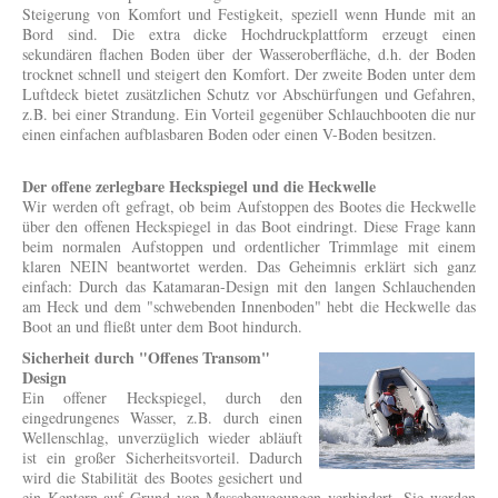
Steigerung von Komfort und Festigkeit, speziell wenn Hunde mit an
Bord sind. Die extra dicke Hochdruckplattform erzeugt einen
sekundären flachen Boden über der Wasseroberfläche, d.h. der Boden
trocknet schnell und steigert den Komfort. Der zweite Boden unter dem
Luftdeck bietet zusätzlichen Schutz vor Abschürfungen und Gefahren,
z.B. bei einer Strandung. Ein Vorteil gegenüber Schlauchbooten die nur
einen einfachen aufblasbaren Boden oder einen V-Boden besitzen.
Der offene zerlegbare Heckspiegel und die Heckwelle
Wir werden oft gefragt, ob beim Aufstoppen des Bootes die Heckwelle
über den offenen Heckspiegel in das Boot eindringt. Diese Frage kann
beim normalen Aufstoppen und ordentlicher Trimmlage mit einem
klaren NEIN beantwortet werden. Das Geheimnis erklärt sich ganz
einfach: Durch das Katamaran-Design mit den langen Schlauchenden
am Heck und dem "schwebenden Innenboden" hebt die Heckwelle das
Boot an und fließt unter dem Boot hindurch.
Sicherheit durch "Offenes Transom"
Design
Ein offener Heckspiegel, durch den
eingedrungenes Wasser, z.B. durch einen
Wellenschlag, unverzüglich wieder abläuft
ist ein großer Sicherheitsvorteil. Dadurch
wird die Stabilität des Bootes gesichert und
ein Kentern auf Grund von Massebewegungen verhindert. Sie werden