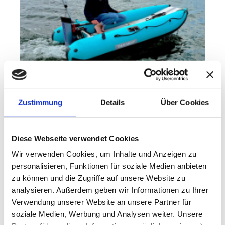
Zustimmung
Details
Über Cookies
Perfekt installiertes Solarpanel für alle, die unabhängig
unterwegs sein wollen – egal ob beim Landgang, Angeln oder
auf längeren Touren .....
Details
Diese Webseite verwendet Cookies
Wir verwenden Cookies, um Inhalte und Anzeigen zu
Takayak-395
personalisieren, Funktionen für soziale Medien anbieten
zu können und die Zugriffe auf unsere Website zu
analysieren. Außerdem geben wir Informationen zu Ihrer
Verwendung unserer Website an unsere Partner für
soziale Medien, Werbung und Analysen weiter. Unsere