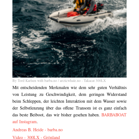
By Tord Karlsen with barba.no / arcticwhale.no - Takacat 300LX
Mit entscheidenden Merkmalen wie dem sehr guten Verhältnis
von Leistung zu Geschwindigkeit, dem geringen Widerstand
beim Schleppen, der leichten Interaktion mit dem Wasser sowie
der Selbstlenzung über das offene Transom ist es ganz einfach
das beste Beiboot, das wir bisher gesehen haben.
BARBABOAT
auf Instagram
.
Andreas B. Heide -
barba.no
Video - 300LX - Grönland