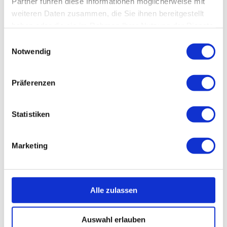
Partner führen diese Informationen möglicherweise mit
weiteren Daten zusammen, die Sie ihnen bereitgestellt
haben oder die sie im Rahmen Ihrer Nutzung der Dienste
gesammelt haben.
Einwilligungsauswahl
Notwendig
Das neue Katamaran-Kajak
Takayak-395
besticht durch seine
besondere Kippsicherheit, das offene Katamaran-Design mit
Präferenzen
unmittelbarem Wasserablauf und einfaches Ein- und Aussteigen
für alle MitfahrerInnen. Der 10PSI Hochdruckboden garantiert
hohe Lagestabilität und mit seiner durchgängigen Breite von
Statistiken
42cm über eine Länge von 370cm eine großzügige Ladefläche.
Marketing
Remigo Elektroaußenborder
Alle zulassen
Auswahl erlauben