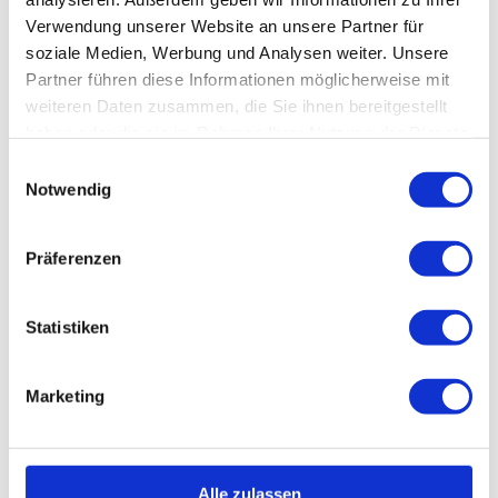
Takayak-395
Verwendung unserer Website an unsere Partner für
soziale Medien, Werbung und Analysen weiter. Unsere
Partner führen diese Informationen möglicherweise mit
weiteren Daten zusammen, die Sie ihnen bereitgestellt
haben oder die sie im Rahmen Ihrer Nutzung der Dienste
gesammelt haben.
Einwilligungsauswahl
Notwendig
Präferenzen
Das neue Katamaran-Kajak
Takayak-395
besticht durch seine
besondere Kippsicherheit, das offene Katamaran-Design mit
Statistiken
unmittelbarem Wasserablauf und einfaches Ein- und Aussteigen
für alle MitfahrerInnen. Der 10PSI Hochdruckboden garantiert
hohe Lagestabilität und mit seiner durchgängigen Breite von
Marketing
42cm über eine Länge von 370cm eine großzügige Ladefläche.
Alle zulassen