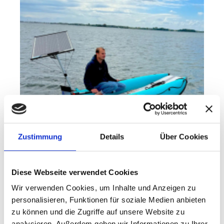
Zustimmung
Details
Über Cookies
Perfekt installiertes Solarpanel für alle, die unabhängig
Diese Webseite verwendet Cookies
unterwegs sein wollen – egal ob beim Landgang, Angeln oder
Wir verwenden Cookies, um Inhalte und Anzeigen zu
auf längeren Touren .....
Details
personalisieren, Funktionen für soziale Medien anbieten
zu können und die Zugriffe auf unsere Website zu
analysieren. Außerdem geben wir Informationen zu Ihrer