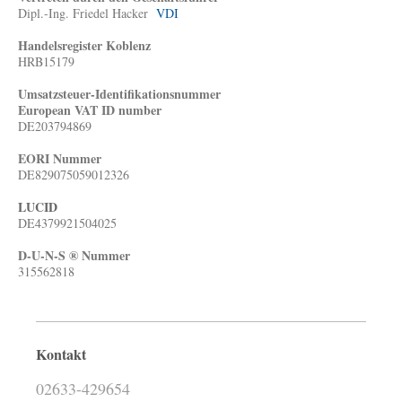
Dipl.-Ing. Friedel Hacker
VDI
Handelsregister Koblenz
HRB15179
Umsatzsteuer-Identifikationsnummer
European VAT ID number
DE203794869
EORI Nummer
DE829075059012326
LUCID
DE4379921504025
D-U-N-S ® Nummer
315562818
Kontakt
02633-429654