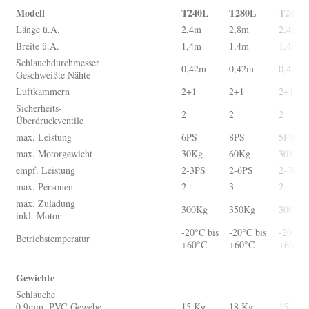
Modell
T240L
T280L
T240G
Länge ü.A.
2,4m
2,8m
2,4m
Breite ü.A.
1,4m
1,4m
1,4m
Schlauchdurchmesser
0,42m
0,42m
0,42m
Geschweißte Nähte
Luftkammern
2+1
2+1
2+1
Sicherheits-
2
2
2
Überdruckventile
max. Leistung
6PS
8PS
5PS
max. Motorgewicht
30Kg
60Kg
30Kg
empf. Leistung
2-3PS
2-6PS
2-3PS
max. Personen
2
3
2
max. Zuladung
300Kg
350Kg
300Kg
inkl. Motor
-20°C bis
-20°C bis
-20°C b
Betriebstemperatur
+60°C
+60°C
+60°C
Gewichte
Schläuche
0,9mm, PVC-Gewebe
15 Kg
18 Kg
15,5 K