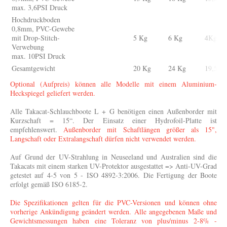
max. 3,6PSI Druck
Hochdruckboden
0,8mm, PVC-Gewebe
mit Drop-Stitch-
5 Kg
6 Kg
4Kg
Verwebung
max. 10PSI Druck
Gesamtgewicht
20 Kg
24 Kg
19,5 K
Optional (Aufpreis) können alle Modelle mit einem Aluminium-
Heckspiegel geliefert werden.
Alle Takacat-Schlauchboote L + G benötigen einen Außenborder mit
Kurzschaft = 15“. Der Einsatz einer Hydrofoil-Platte ist
empfehlenswert.
Außenborder mit Schaftlängen größer als 15",
Langschaft oder Extralangschaft dürfen nicht verwendet werden.
Auf Grund der UV-Strahlung in Neuseeland und Australien sind die
Takacats mit einem starken UV-Protektor ausgestattet => Anti-UV-Grad
getestet auf 4-5 von 5 - ISO 4892-3:2006. Die Fertigung der Boote
erfolgt gemäß ISO 6185-2.
Die Spezifikationen gelten für die PVC-Versionen und können ohne
vorherige Ankündigung geändert werden. Alle angegebenen Maße und
Gewichtsmessungen haben eine Toleranz von plus/minus 2-8% -