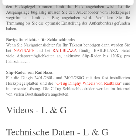
Ausgangslage des Bootes hecklastig ist müssen Sie den Außenborder an
den Heckspiegel trimmen damit das Heck angehoben wird. Ist die
Ausgangslage buglastig müssen Sie den Außenborder vom Heckspiegel
wegtrimmen damit der Bug angehoben wird.
Verändern Sie die
Trimmung bis Sie die optimale Einstellung des Außenborders gefunden
haben.
Navigationslichter für Schlauchboote:
Wenn Sie Navigationslichter für Ihr Takacat benötigen dann werden Sie
bei
NAVISAFE
und bei
RAILBLAZA
fündig. RAILBLAZA bietet
viele Adaptermöglichkeiten an, inklusive Slip-Räder bis 120Kg pro
Fahrschlauch.
Slip-Räder von Railblaza:
Für die Dingis 240L/260L und 240G/280G mit den fest installierten
Heckspiegelplatten sind die "
C-Tug Dinghy Wheels von Railblaza
" eine
interessante Lösung. Die C-Tug Schlauchbooträder werden im Internet
von vielen Bootshändlern angeboten.
Videos - L & G
Technische Daten - L & G