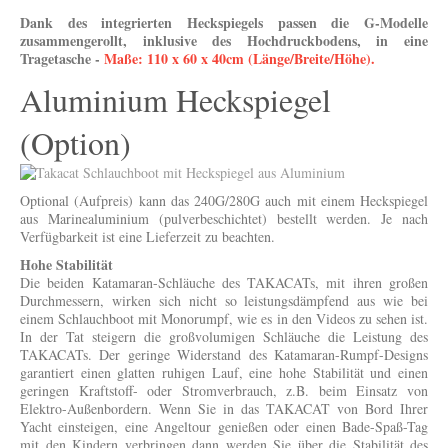
Dank des integrierten Heckspiegels passen die G-Modelle
zusammengerollt, inklusive des Hochdruckbodens, in eine
Tragetasche -
Maße: 110 x 60 x 40cm (Länge/Breite/Höhe).
Aluminium Heckspiegel
(Option)
Optional (Aufpreis) kann das 240G/280G auch mit einem Heckspiegel
aus Marinealuminium (pulverbeschichtet) bestellt werden. Je nach
Verfügbarkeit ist eine Lieferzeit zu beachten.
Hohe Stabilität
Die beiden Katamaran-Schläuche des TAKACATs, mit ihren großen
Durchmessern, wirken sich nicht so leistungsdämpfend aus wie bei
einem Schlauchboot mit Monorumpf, wie es in den Videos zu sehen ist.
In der Tat steigern die großvolumigen Schläuche die Leistung des
TAKACATs. Der geringe Widerstand des Katamaran-Rumpf-Designs
garantiert einen glatten ruhigen Lauf, eine hohe Stabilität und einen
geringen Kraftstoff- oder Stromverbrauch, z.B. beim Einsatz von
Elektro-Außenbordern. Wenn Sie in das TAKACAT von Bord Ihrer
Yacht einsteigen, eine Angeltour genießen oder einen Bade-Spaß-Tag
mit den Kindern verbringen dann werden Sie über die Stabilität des