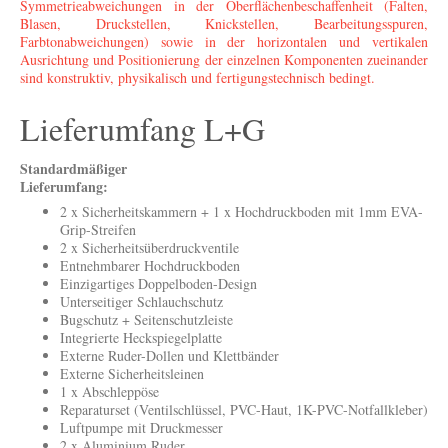
Symmetrieabweichungen in der Oberflächenbeschaffenheit (Falten,
Blasen, Druckstellen, Knickstellen, Bearbeitungsspuren,
Farbtonabweichungen) sowie in der horizontalen und vertikalen
Ausrichtung und Positionierung der einzelnen Komponenten zueinander
sind konstruktiv, physikalisch und fertigungstechnisch bedingt.
Lieferumfang L+G
Standardmäßiger
Lieferumfang:
2 x Sicherheitskammern + 1 x Hochdruckboden mit 1mm EVA-
Grip-Streifen
2 x Sicherheitsüberdruckventile
Entnehmbarer Hochdruckboden
Einzigartiges Doppelboden-Design
Unterseitiger Schlauchschutz
Bugschutz + Seitenschutzleiste
Integrierte Heckspiegelplatte
Externe Ruder-Dollen und Klettbänder
Externe Sicherheitsleinen
1 x Abschleppöse
Reparaturset (Ventilschlüssel, PVC-Haut, 1K-PVC-Notfallkleber)
Luftpumpe mit Druckmesser
2 x Aluminium Ruder