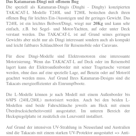
Das Katamaran-Dingi mit offenem Bug
Die speziell als Katamaran-Dingis (Dinghi - Dinghy) konzipierten
TAKACAT-L Modelle T240L und T280L bestechen durch ihren
offenen Bug für leichtes Ein-/Aussteigen und ihr geringes Gewicht. Das
20Kg
T240L ist ein leichtes Beiboot/Dingi, wiegt nur
und kann sehr
einfach, z.B. bei Segel- und Motor-Yachten, auf oder unter Deck
verstaut werden. Das TAKACAT-L ist auf Grund seines geringen
Gewichts aber nicht nur als Dingi interessant sondern auch als kompakt
und leicht faltbares Schlauchboot für Reisemobile oder Caravans.
Für diese Dingi-Modelle sind Elektromotoren eine interessante
Motorisierung. Wenn das TAKACAT-L auf Deck oder im Reisemobil
lagert kann der Elektroaußenborder mit seiner Tragetasche verstaut
werden, ohne dass auf eine spezielle Lage, auf Benzin oder auf Motoröl
geachtet werden muss. Auf Grund Ihres Katamaran-Designs sind die
Takacats energieeffizienter als Einrumpfboote.
Die L-Modelle können je nach Modell mit einem Außenborder bis
6/8PS (240L/280L) motorisiert werden. Auch bei den beiden L-
Modellen sind beide Fahrschläuche jeweils am Heck mit einem
Überdrucksicherheitsventil ausgestattet. Im unteren Bereich der
Heckspiegelplatte ist zusätzlich ein Lenzventil installiert.
Auf Grund der intensiven UV-Strahlung in Neuseeland und Australien
sind die Takacats mit einem starken UV-Protektor ausgestattet => Anti-