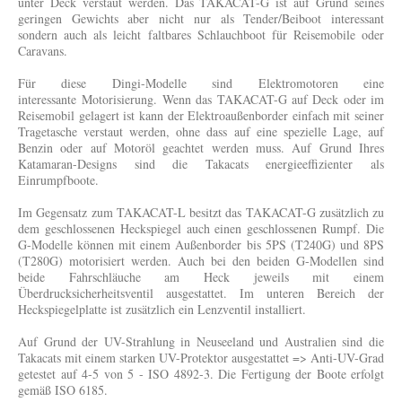
unter Deck verstaut werden. Das TAKACAT-G ist auf Grund seines
geringen Gewichts aber nicht nur als Tender/Beiboot interessant
sondern auch als leicht faltbares Schlauchboot für Reisemobile oder
Caravans.
Für diese Dingi-Modelle sind Elektromotoren eine
interessante Motorisierung. Wenn das TAKACAT-G auf Deck oder im
Reisemobil gelagert ist kann der Elektroaußenborder einfach mit seiner
Tragetasche verstaut werden, ohne dass auf eine spezielle Lage, auf
Benzin oder auf Motoröl geachtet werden muss. Auf Grund Ihres
Katamaran-Designs sind die Takacats energieeffizienter als
Einrumpfboote.
Im Gegensatz zum TAKACAT-L besitzt das TAKACAT-G zusätzlich zu
dem geschlossenen Heckspiegel auch einen geschlossenen Rumpf. Die
G-Modelle können mit einem Außenborder bis 5PS (T240G) und 8PS
(T280G) motorisiert werden. Auch bei den beiden G-Modellen sind
beide Fahrschläuche am Heck jeweils mit einem
Überdrucksicherheitsventil ausgestattet. Im unteren Bereich der
Heckspiegelplatte ist zusätzlich ein Lenzventil installiert.
Auf Grund der UV-Strahlung in Neuseeland und Australien sind die
Takacats mit einem starken UV-Protektor ausgestattet => Anti-UV-Grad
getestet auf 4-5 von 5 - ISO 4892-3. Die Fertigung der Boote erfolgt
gemäß ISO 6185.