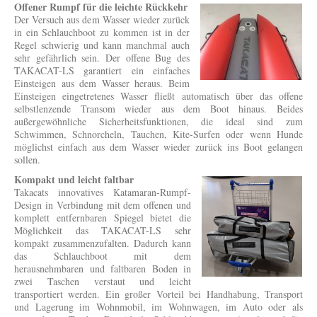
Offener Rumpf für die leichte Rückkehr
Der Versuch aus dem Wasser wieder zurück
in ein Schlauchboot zu kommen ist in der
Regel schwierig und kann manchmal auch
sehr gefährlich sein. Der offene Bug des
TAKACAT-LS garantiert ein einfaches
Einsteigen aus dem Wasser heraus. Beim
Einsteigen eingetretenes Wasser fließt automatisch über das offene
selbstlenzende Transom wieder aus dem Boot hinaus. Beides
außergewöhnliche Sicherheitsfunktionen, die ideal sind zum
Schwimmen, Schnorcheln, Tauchen, Kite-Surfen oder wenn Hunde
möglichst einfach aus dem Wasser wieder zurück ins Boot gelangen
sollen.
Kompakt und leicht faltbar
Takacats innovatives Katamaran-Rumpf-
Design in Verbindung mit dem offenen und
komplett entfernbaren Spiegel bietet die
Möglichkeit das TAKACAT-LS sehr
kompakt zusammenzufalten. Dadurch kann
das Schlauchboot mit dem
herausnehmbaren und faltbaren Boden in
zwei Taschen verstaut und leicht
transportiert werden. Ein großer Vorteil bei Handhabung, Transport
und Lagerung im Wohnmobil, im Wohnwagen, im Auto oder als