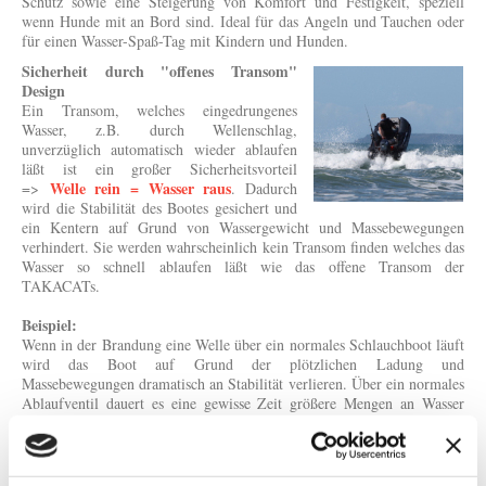
Schutz sowie eine Steigerung von Komfort und Festigkeit, speziell
wenn Hunde mit an Bord sind. Ideal für das Angeln und Tauchen oder
für einen Wasser-Spaß-Tag mit Kindern und Hunden.
Sicherheit durch "offenes Transom"
Design
Ein Transom, welches eingedrungenes
Wasser, z.B. durch Wellenschlag,
unverzüglich automatisch wieder ablaufen
läßt ist ein großer Sicherheitsvorteil
Welle rein = Wasser raus
=>
. Dadurch
wird die Stabilität des Bootes gesichert und
ein Kentern auf Grund von Wassergewicht und Massebewegungen
verhindert. Sie werden wahrscheinlich kein Transom finden welches das
Wasser so schnell ablaufen läßt wie das offene Transom der
TAKACATs.
Beispiel:
Wenn in der Brandung eine Welle über ein normales Schlauchboot läuft
wird das Boot auf Grund der plötzlichen Ladung und
Massebewegungen dramatisch an Stabilität verlieren. Über ein normales
Ablaufventil dauert es eine gewisse Zeit größere Mengen an Wasser
wieder aus einem Boot zu entfernen. In dieser Zeit befindet sich ein
Boot in einem sehr instabilen Zustand da die Schwere des Wassers in
Verbindung mit seiner Massenträgheit und andauernden
Wellenbewegungen in der Brandung einen unkontrollierbaren Zustand