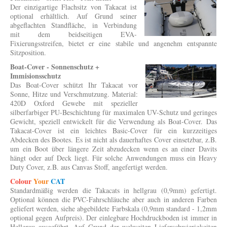
Der einzigartige Flachsitz von Takacat ist
optional erhältlich. Auf Grund seiner
abgeflachten Standfläche, in Verbindung
mit dem beidseitigen EVA-
Fixierungsstreifen, bietet er eine stabile und angenehm entspannte
Sitzposition.
Boat-Cover - Sonnenschutz +
Immisionsschutz
Das Boat-Cover schützt Ihr Takacat vor
Sonne, Hitze und Verschmutzung. Material:
420D Oxford Gewebe mit spezieller
silberfarbiger PU-Beschichtung für maximalen UV-Schutz und geringes
Gewicht, speziell entwickelt für die Verwendung als Boat-Cover.
Das
Takacat-Cover ist ein leichtes Basic-Cover für ein kurzzeitiges
Abdecken des Bootes. Es ist nicht als dauerhaftes Cover einsetzbar, z.B.
um ein Boot über längere Zeit abzudecken wenn es an einer Davits
hängt oder auf Deck liegt. Für solche Anwendungen muss ein Heavy
Duty Cover, z.B. aus Canvas Stoff, angefertigt werden.
Colour
Your
CAT
Standardmäßig werden die Takacats in hellgrau (0,9mm) gefertigt.
Optional können die PVC-Fahrschläuche aber auch in anderen Farben
geliefert werden, siehe abgebildete Farbskala (0,9mm standard - 1,2mm
optional gegen Aufpreis). Der einlegbare Hochdruckboden ist immer in
Hellgrau ausgeführt. Auf Grund der welweiten Lieferschwierigkeiten