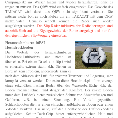
Campingplatz ins Wasser hinein und wieder herausfahren, ohne es
tragen zu müssen. Das QRW wird einfach eingesteckt. Das Gewicht des
TAKACAT wird durch das QRW nicht signifikant verändert. Sie
müssen weder bohren noch kleben um ein TAKACAT mit dem QRW
nachzurüsten. Genauso schnell können die Räder auch wieder
ausgeklingt werden.
Die Slip-Räder inklusive der Radhalterungen sind
ausschließlich auf die Eigengewichte der Boote ausgelegt und nur für
den eigentlichen Slip-Vorgang einsetzbar.
Herausnehmbarer 10PSI
Hochdruckboden
Die Vorteile des herausnehmbaren
Hochdruck-Luftbodens sind nicht zu
übersehen. Bei einem Druck von 10psi wird
er einerseits extrem stabil, d.h. Stehen an
Bord ist kein Problem, andererseits kann er
nach dem Ablassen der Luft, für späteren Transport und Lagerung, sehr
kompakt verstaut werden. Die extra dicke Hochdruckplattform erzeugt
einen sekundären flachen Boden über der Wasseroberfläche, d.h. der
Boden trocknet schnell und steigert den Komfort. Der zweite Boden
unter dem Luftdeck bietet zusätzlichen Schutz vor Abschürfungen und
Gefahren, z.B. bei einer Strandung. Ein Vorteil gegenüber
Schlauchbooten die nur einen einfachen aufblasbaren Boden oder einen
V-Boden besitzen. Das neue, auf der Oberfläche des Luftdeckbodens
aufgeklebte, Schutz-Deck-Grip bietet außergewöhnlichen Halt und