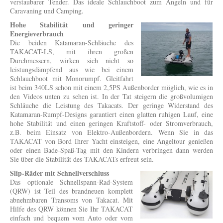
verstaubarer Tender. Das ideale Schlauchboot zum Angeln und für
Caravaning und Camping.
Hohe Stabilität und geringer
Energieverbrauch
Die beiden Katamaran-Schläuche des
TAKACAT-LS, mit ihren großen
Durchmessern, wirken sich nicht so
leistungsdämpfend aus wie bei einem
Schlauchboot mit Monorumpf. Gleitfahrt
ist beim 340LS schon mit einem 2,5PS Außenborder möglich, wie es in
den Videos unten zu sehen ist. In der Tat steigern die großvolumigen
Schläuche die Leistung des Takacats. Der geringe Widerstand des
Katamaran-Rumpf-Designs garantiert einen glatten ruhigen Lauf, eine
hohe Stabilität und einen geringen Kraftstoff- oder Stromverbrauch,
z.B. beim Einsatz von Elektro-Außenbordern. Wenn Sie in das
TAKACAT von Bord Ihrer Yacht einsteigen, eine Angeltour genießen
oder einen Bade-Spaß-Tag mit den Kindern verbringen dann werden
Sie über die Stabilität des TAKACATs erfreut sein.
Slip-Räder mit Schnellverschluss
Das optionale Schnellspann-Rad-System
(QRW) ist Teil des brandneuen komplett
abnehmbaren Transoms von Takacat. Mit
Hilfe des QRW können Sie Ihr TAKACAT
einfach und bequem vom Auto oder vom