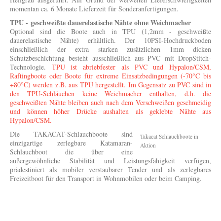
m
omentan ca. 6 Monate Lieferzeit für Sonderanfertigungen.
TPU - geschweißte dauerelastische Nähte ohne Weichmacher
Optional sind die Boote auch in TPU (1,2mm - geschweißte
dauerelastische Nähte) erhältlich. Der 10PSI-Hochdruckboden
einschließlich der extra starken zusätzlichen 1mm dicken
Schutzbeschichtung besteht ausschließlich aus PVC mit DropStitch-
Technologie.
TPU ist abriebfester als PVC und Hypalon/CSM,
Raftingboote oder Boote für extreme Einsatzbedingungen (-70°C bis
+80°C) werden z.B. aus TPU hergestellt. Im Gegensatz zu PVC sind in
den TPU-Schläuchen keine Weichmacher enthalten, d.h. die
geschweißten Nähte bleiben auch nach dem Verschweißen geschmeidig
und können höher Drücke aushalten als geklebte Nähte aus
Hypalon/CSM.
Die TAKACAT-Schlauchboote
sind
Takacat Schlauchboote in
einzigartige zerlegbare Katamaran-
Aktion
Schlauchboot die über eine
außergewöhnliche Stabilität und Leistungsfähigkeit verfügen,
prädestiniert als mobiler verstaubarer Tender und als zerlegbares
Freizeitboot für den Transport in Wohnmobilen oder beim Camping.