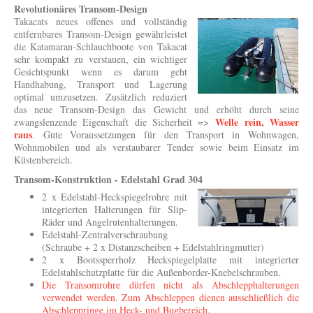
Revolutionäres Transom-Design
Takacats neues offenes und vollständig
entfernbares Transom-Design gewährleistet
die Katamaran-Schlauchboote von Takacat
sehr kompakt zu verstauen, ein wichtiger
Gesichtspunkt wenn es darum geht
Handhabung, Transport und Lagerung
optimal umzusetzen. Zusätzlich reduziert
das neue Transom-Design das Gewicht und erhöht durch seine
Welle rein, Wasser
zwangslenzende Eigenschaft die Sicherheit =>
raus
. Gute Voraussetzungen für den Transport in Wohnwagen,
Wohnmobilen und als verstaubarer Tender sowie beim Einsatz im
Küstenbereich.
Transom-Konstruktion - Edelstahl Grad 304
2 x Edelstahl-Heckspiegelrohre mit
integrierten Halterungen für Slip-
Räder und Angelrutenhalterungen.
Edelstahl-Zentralverschraubung
(Schraube + 2 x Distanzscheiben + Edelstahlringmutter)
2 x Bootssperrholz Heckspiegelplatte mit integrierter
Edelstahlschutzplatte für die Außenborder-Knebelschrauben.
Die Transomrohre dürfen nicht als Abschlepphalterungen
verwendet werden. Zum Abschleppen dienen ausschließlich die
Abschleppringe im Heck- und Bugbereich.