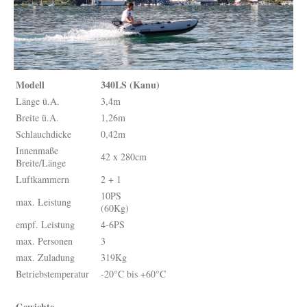
Modell
340LS (Kanu)
Länge ü.A.
3,4m
Breite ü.A.
1,26m
Schlauchdicke
0,42m
Innenmaße
42 x 280cm
Breite/Länge
Luftkammern
2 + 1
10PS
max. Leistung
(60Kg)
empf. Leistung
4-6PS
max. Personen
3
max. Zuladung
319Kg
Betriebstemperatur
-20°C bis +60°C
Gewichte