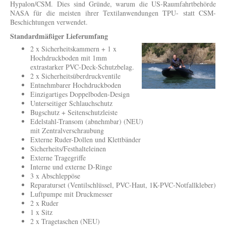
Hypalon/CSM.
Dies sind Gründe, warum die US-Raumfahrtbehörde
NASA für die meisten ihrer Textilanwendungen TPU- statt CSM-
Beschichtungen verwendet.
Standardmäßiger Lieferumfang
2 x Sicherheitskammern + 1 x
Hochdruckboden mit 1mm
extrastarker PVC-Deck-Schutzbelag.
2 x Sicherheitsüberdruckventile
Entnehmbarer Hochdruckboden
Einzigartiges Doppelboden-Design
Unterseitiger Schlauchschutz
Bugschutz + Seitenschutzleiste
Edelstahl-Transom (abnehmbar) (NEU)
mit Zentralverschraubung
Externe Ruder-Dollen und Klettbänder
Sicherheits/Festhalteleinen
Externe Tragegriffe
Interne und externe D-Ringe
3 x Abschleppöse
Reparaturset (Ventilschlüssel, PVC-Haut, 1K-PVC-Notfallkleber)
Luftpumpe mit Druckmesser
2 x Ruder
1 x Sitz
2 x Tragetaschen (NEU)