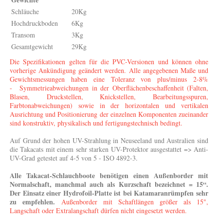
Schläuche
20Kg
Hochdruckboden
6Kg
Transom
3Kg
Gesamtgewicht
29Kg
Die Spezifikationen gelten für die PVC-Versionen und können ohne
vorherige Ankündigung geändert werden. Alle angegebenen Maße und
Gewichtsmessungen haben eine Toleranz von plus/minus 2-8%
-
Symmetrieabweichungen in der Oberflächenbeschaffenheit (Falten,
Blasen, Druckstellen, Knickstellen, Bearbeitungsspuren,
Farbtonabweichungen) sowie in der horizontalen und vertikalen
Ausrichtung und Positionierung der einzelnen Komponenten zueinander
sind konstruktiv, physikalisch und fertigungstechnisch bedingt.
Auf Grund der hohen UV-Strahlung in Neuseeland und Australien sind
die Takacats mit einem sehr starken UV-Protektor ausgestattet => Anti-
UV-Grad getestet auf 4-5 von 5 - ISO 4892-3.
Alle Takacat-Schlauchboote benötigen einen Außenborder mit
Normalschaft, manchmal auch als Kurzschaft bezeichnet = 15“.
Der Einsatz einer Hydrofoil-Platte ist bei Katamaranrümpfen sehr
zu empfehlen.
Außenborder mit Schaftlängen größer als 15",
Langschaft oder Extralangschaft dürfen nicht eingesetzt werden.