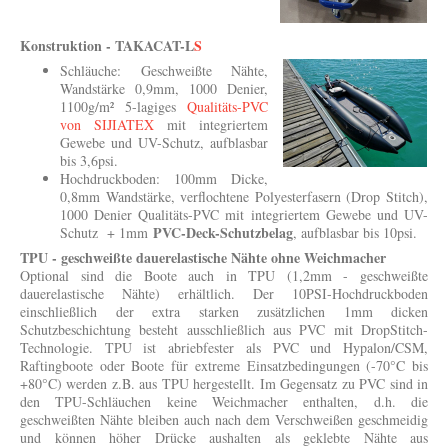
Konstruktion - TAKACAT-L
S
Schläuche: Geschweißte Nähte,
Wandstärke 0,9mm, 1000 Denier,
1100g/m² 5-lagiges
Qualitäts-PVC
von SIJIATEX
mit integriertem
Gewebe und UV-Schutz, aufblasbar
bis 3,6psi.
Hochdruckboden: 100mm Dicke,
0,8mm Wandstärke, verflochtene Polyesterfasern (Drop Stitch),
1000 Denier Qualitäts-PVC mit integriertem Gewebe und UV-
PVC-Deck-Schutzbelag
Schutz + 1mm
, aufblasbar bis 10psi.
TPU - geschweißte dauerelastische Nähte ohne Weichmacher
Optional sind die Boote auch in TPU (1,2mm - geschweißte
dauerelastische Nähte) erhältlich. Der 10PSI-Hochdruckboden
einschließlich der extra starken zusätzlichen 1mm dicken
Schutzbeschichtung besteht ausschließlich aus PVC mit DropStitch-
Technologie. TPU ist abriebfester als PVC und Hypalon/CSM,
Raftingboote oder Boote für extreme Einsatzbedingungen (-70°C bis
+80°C) werden z.B. aus TPU hergestellt. Im Gegensatz zu PVC sind in
den TPU-Schläuchen keine Weichmacher enthalten, d.h. die
geschweißten Nähte bleiben auch nach dem Verschweißen geschmeidig
und können höher Drücke aushalten als geklebte Nähte aus