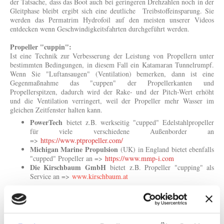
der Tatsache, dass das Boot auch bei geringeren Drehzahlen noch in der
Gleitphase bleibt ergibt sich eine deutliche Treibstoffeinsparung. Sie
werden das Permatrim Hydrofoil auf den meisten unserer Videos
entdecken wenn Geschwindigkeitsfahrten durchgeführt werden.
Propeller "cuppin":
Ist eine Technik zur Verbesserung der Leistung von Propellern unter
bestimmten Bedingungen, in diesem Fall ein Katamaran Tunnelrumpf.
Wenn Sie "Luftansaugen" (Ventilation) bemerken, dann ist eine
Gegenmaßnahme das "cuppen" der Propellerkanten und
Propellerspitzen, dadurch wird der Rake- und der Pitch-Wert erhöht
und die Ventilation verringert, weil der Propeller mehr Wasser im
gleichen Zeitfenster halten kann.
PowerTech
bietet z.B. werkseitig "cupped" Edelstahlpropeller
für viele verschiedene Außenborder an
=>
https://www.ptpropeller.com/
Michigan Marine Propulsion
(UK) in England bietet ebenfalls
"cupped" Propeller an =>
https://www.mmp-i.com
Die Kirschbaum GmbH
bietet z.B. Propeller "cupping" als
Service an =>
www.kirschbaum.at
Trimmwinkel - Außenborder:
Wenn Sie keinen "Wasser-Kick" erleben dann ist es sehr wahrscheinlich,
dass der Außenborder nicht richtig getrimmt ist. Wenn die