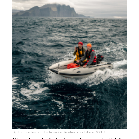
By Tord Karlsen with barba.no / arcticwhale.no - Takacat 300LX