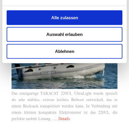
Takacat Brochure 2026 - EUROPE - DE - OP[...]
PDF-Dokument [9.2 MB]
Alle zulassen
Ultra Light Dingi
Auswahl erlauben
Ablehnen
Das einzigartige TAKACAT 220UL UltraLight wurde speziell
als sehr stabiles, extrem leichtes Beiboot entwickelt, das in
einem Rucksack transportiert werden kann. In Verbindung mit
einem kleinen kompakten Elektromotor ist das 220UL die
perfekte mobile Lösung .....
Details