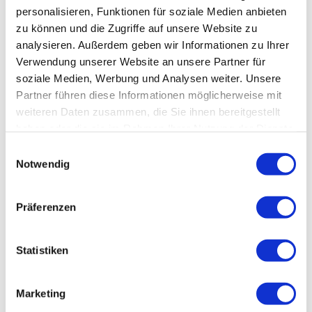
Kontakt
personalisieren, Funktionen für soziale Medien anbieten
02633-429654
zu können und die Zugriffe auf unsere Website zu
analysieren. Außerdem geben wir Informationen zu Ihrer
oder schicken Sie uns eine E-mail an
info@takacat.de
Verwendung unserer Website an unsere Partner für
soziale Medien, Werbung und Analysen weiter. Unsere
Partner führen diese Informationen möglicherweise mit
weiteren Daten zusammen, die Sie ihnen bereitgestellt
haben oder die sie im Rahmen Ihrer Nutzung der Dienste
Takacat - Videos
gesammelt haben.
Einwilligungsauswahl
Notwendig
Präferenzen
Takacat auf Instagram
Statistiken
NEWS
Marketing
TAKACAT Broschüre 2026